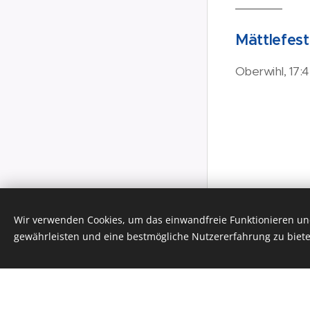
Mättlefest
Oberwihl, 17:
Wir verwenden Cookies, um das einwandfreie Funktionieren und
Unterstützt von
Webnode
gewährleisten und eine bestmögliche Nutzererfahrung zu biete
Cookies
Erstellen Sie Ihre